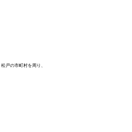
サイ
ト】
、松戸の市町村を周り、
。
）