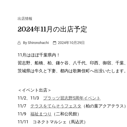
出店情報
2024年11月の出店予定
By
Shironohachi
2024年10月29日
11月はほぼ千葉県内！
習志野、船橋、柏、鎌ケ谷、八千代、印西、御宿、千葉
茨城県は牛久と下妻、都内は歌舞伎町へ出没いたします
＜イベント出店＞
11/2、11/3
プラッツ習志野5周年イベント
11/7
テラスをてらそうフェスタ
（柏の葉アクアテラス
11/9
福祉まつり
（二和公民館）
11/11 コネクトマルシェ（馬込沢）