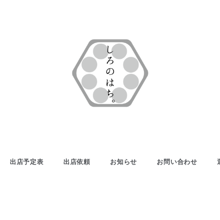
白いクレープの
しろの
キッチンカー
はち。
出店予定表
出店依頼
お知らせ
お問い合わせ
【公式